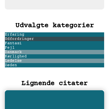
Udvalgte kategorier
Erfaring
Udfordringer
Fantasi
Fejl
Danmark
Kærlighed
Ledelse
Døden
Lignende citater