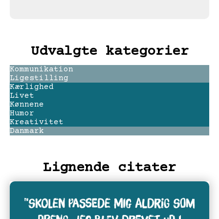
Udvalgte kategorier
Kommunikation
Ligestilling
Kærlighed
Livet
Kønnene
Humor
Kreativitet
Danmark
Lignende citater