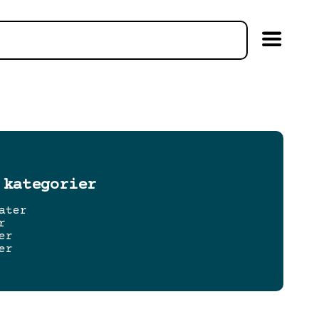
 kategorier
ater
r
er
er