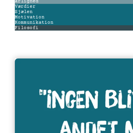
Ærlighed
Værdier
Sjælen
Motivation
Kommunikation
Filosofi