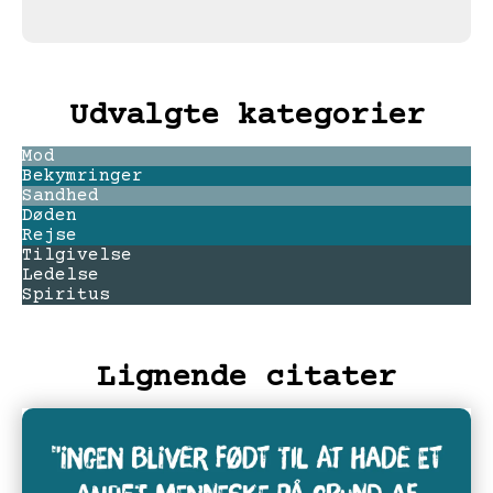
Udvalgte kategorier
Mod
Bekymringer
Sandhed
Døden
Rejse
Tilgivelse
Ledelse
Spiritus
Lignende citater