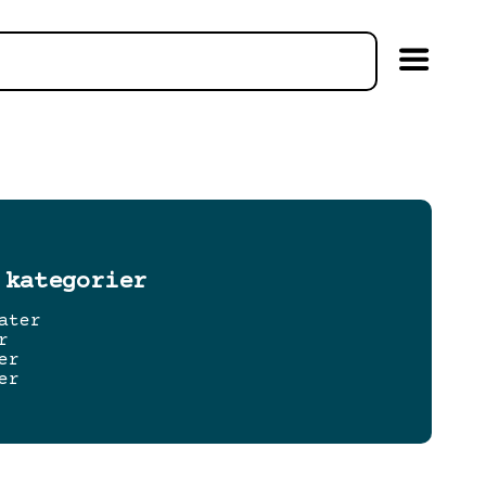
 kategorier
ater
r
er
er