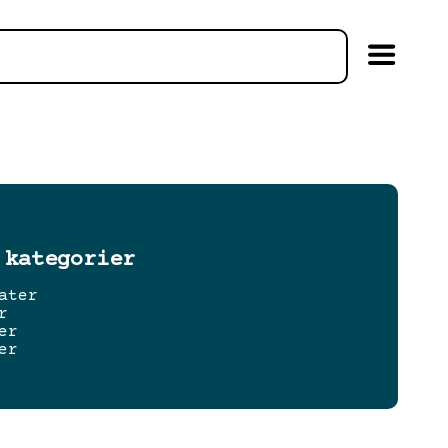
 kategorier
ater
r
er
er