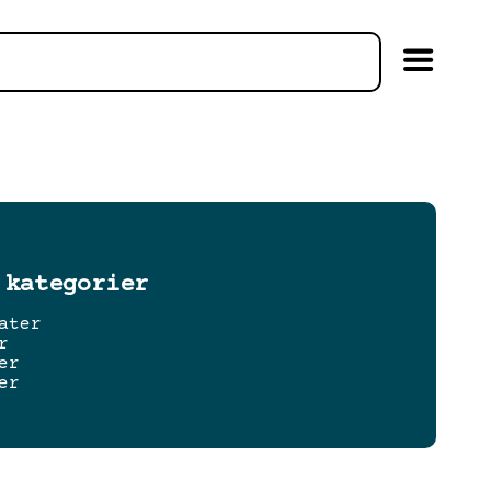
 kategorier
ater
r
er
er