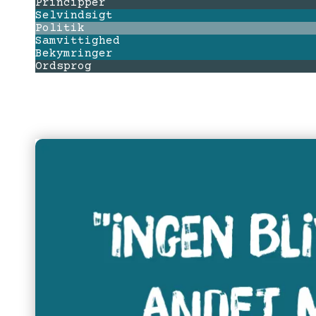
Principper
Selvindsigt
Politik
Samvittighed
Bekymringer
Ordsprog