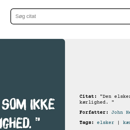
Citat:
"Den elsker
kærlighed. "
Forfatter:
John H
Tags:
elsker
|
kæ