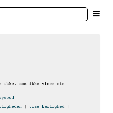
 ikke, som ikke viser sin
eywood
rligheden
|
vise kærlighed
|