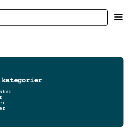
 kategorier
ater
r
er
er