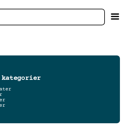
 kategorier
ater
r
er
er