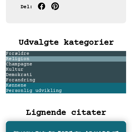
Del:
Udvalgte kategorier
Forældre
Religion
Champagne
Kultur
Demokrati
Forandring
Kønnene
Personlig udvikling
Lignende citater