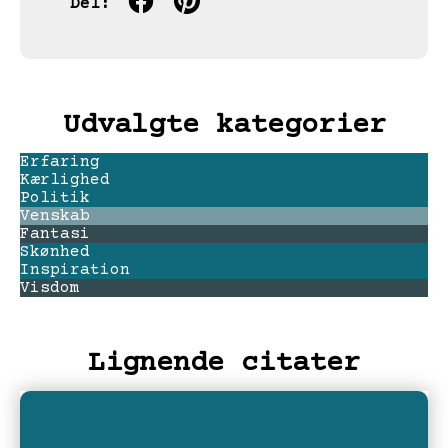
Del:
Udvalgte kategorier
Erfaring
Kærlighed
Politik
Venskab
Fantasi
Skønhed
Inspiration
Visdom
Lignende citater