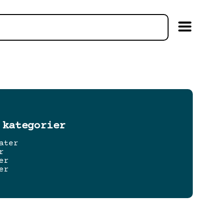
 kategorier
ater
r
er
er