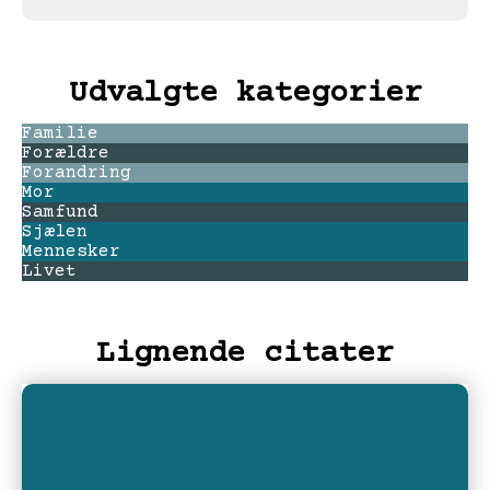
Udvalgte kategorier
Familie
Forældre
Forandring
Mor
Samfund
Sjælen
Mennesker
Livet
Lignende citater