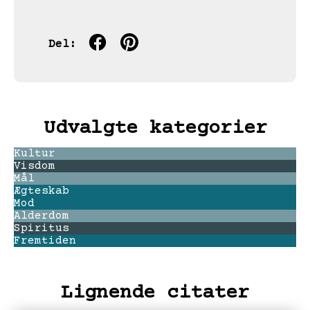
Del:
Udvalgte kategorier
Kultur
Visdom
Mål
Ægteskab
Mod
Alderdom
Spiritus
Fremtiden
Lignende citater