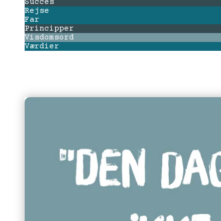
Succes
Rejse
Far
Principper
Visdomsord
Værdier