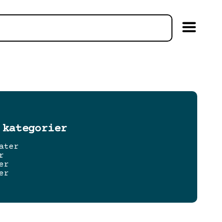
 kategorier
ater
r
er
er