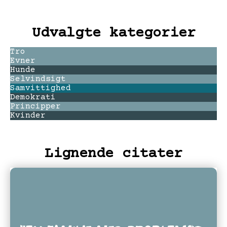
Udvalgte kategorier
Tro
Evner
Hunde
Selvindsigt
Samvittighed
Demokrati
Principper
Kvinder
Lignende citater