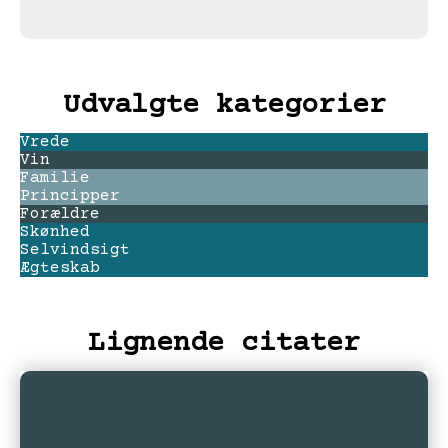
Udvalgte kategorier
Vrede
Vin
Familie
Principper
Forældre
Skønhed
Selvindsigt
Ægteskab
Lignende citater