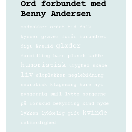
Ord forbundet med
Benny Andersen
madpakker
ordet
tid
folk
kysser
graver
forår
forundret
glæder
digt
årstid
formidling
barn
planet
kaffe
humoristisk
tryghed
skabe
liv
øloplukker
neglebidning
neurotisk
klagesang
høre
nyt
nysgerrig
smil
lytte
sorgerne
på forskud
bekymring
kind
nyde
kvinde
lykken
lykkelig
gift
retfærdighed