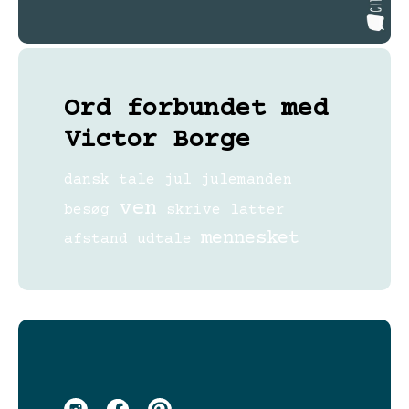
Ord forbundet med
Victor Borge
dansk
tale
jul
julemanden
ven
besøg
skrive
latter
mennesket
afstand
udtale