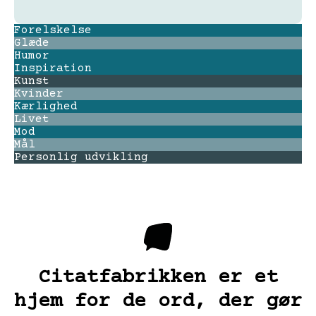
Forelskelse
Glæde
Humor
Inspiration
Kunst
Kvinder
Kærlighed
Livet
Mod
Mål
Personlig udvikling
Citatfabrikken er et
hjem for de ord, der gør