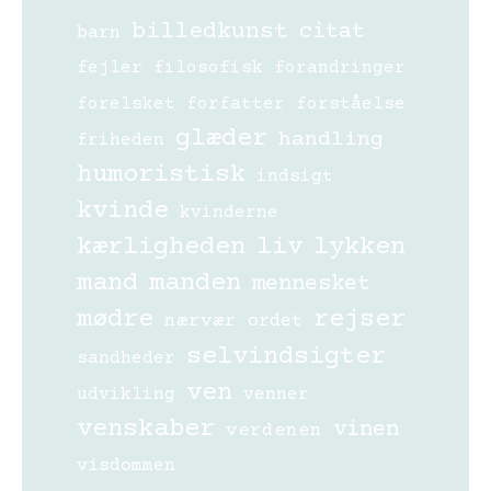
billedkunst
citat
barn
fejler
filosofisk
forandringer
forelsket
forfatter
forståelse
glæder
handling
friheden
humoristisk
indsigt
kvinde
kvinderne
kærligheden
liv
lykken
mand
manden
mennesket
mødre
rejser
nærvær
ordet
selvindsigter
sandheder
ven
udvikling
venner
venskaber
vinen
verdenen
visdommen