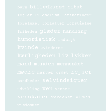
billedkunst
citat
barn
fejler
filosofisk
forandringer
forelsket
forfatter
forståelse
glæder
handling
friheden
humoristisk
indsigt
kvinde
kvinderne
kærligheden
liv
lykken
mand
manden
mennesket
mødre
rejser
nærvær
ordet
selvindsigter
sandheder
ven
udvikling
venner
venskaber
vinen
verdenen
visdommen