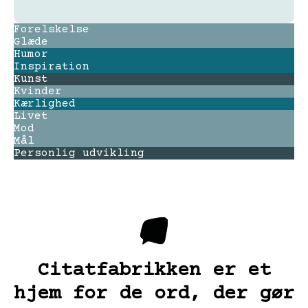
Forelskelse
Glæde
Humor
Inspiration
Kunst
Kvinder
Kærlighed
Livet
Mod
Mål
Personlig udvikling
Citatfabrikken er et
hjem for de ord, der gør