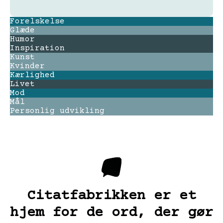
Forelskelse
Glæde
Humor
Inspiration
Kunst
Kvinder
Kærlighed
Livet
Mod
Mål
Personlig udvikling
Citatfabrikken er et
hjem for de ord, der gør