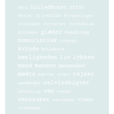
billedkunst
citat
barn
fejler
filosofisk
forandringer
forelsket
forfatter
forståelse
glæder
handling
friheden
humoristisk
indsigt
kvinde
kvinderne
kærligheden
liv
lykken
mand
manden
mennesket
mødre
rejser
nærvær
ordet
selvindsigter
sandheder
ven
udvikling
venner
venskaber
vinen
verdenen
visdommen